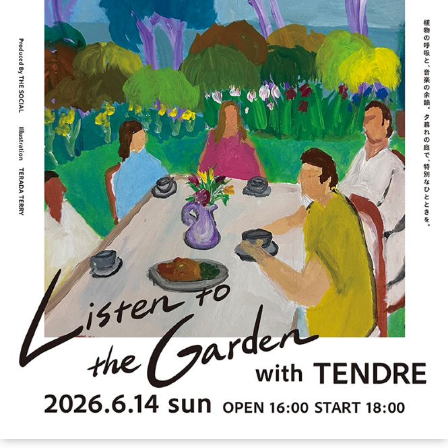
季節・まち
まち・スポット
ノスタルジック
体験
さんぽ
本・まち
自転車・まち