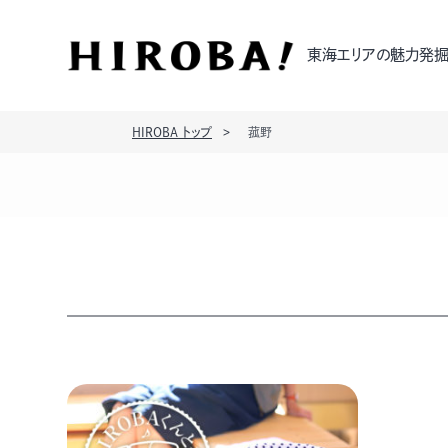
東海エリアの魅力発掘
HIROBA トップ
菰野