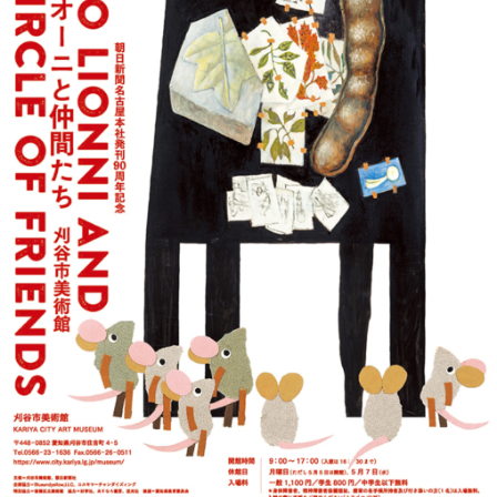
季節・まち
まち・スポット
ノスタルジック
体験
さんぽ
本・まち
自転車・まち