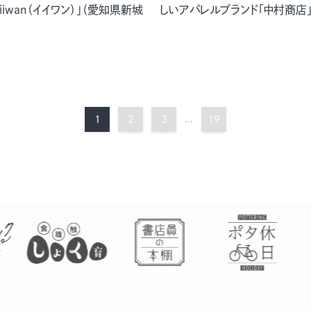
iiwan（イイワン）」（愛知県新城
しいアパレルブランド「中村商店
1
2
3
...
19