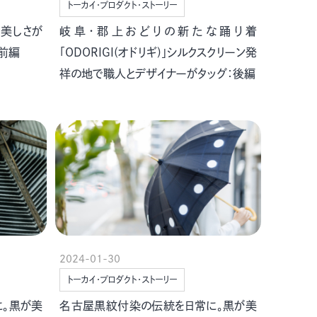
トーカイ・プロダクト・ストーリー
の美しさが
岐阜・郡上おどりの新たな踊り着
」前編
「ODORIGI(オドリギ)」シルクスクリーン発
祥の地で職人とデザイナーがタッグ：後編
2024-01-30
トーカイ・プロダクト・ストーリー
。黒が美
名古屋黒紋付染の伝統を日常に。黒が美