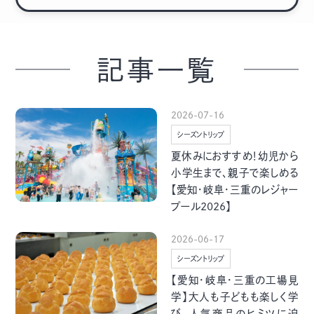
季節・まち
まち・スポット
記事一覧
ノスタルジック
体験
2026-07-16
さんぽ
シーズントリップ
夏休みにおすすめ！幼児から
小学生まで、親子で楽しめる
【愛知・岐阜・三重のレジャー
プール2026】
本・まち
自転車・まち
2026-06-17
シーズントリップ
【愛知・岐阜・三重の工場見
学】大人も子どもも楽しく学
び、人気商品のヒミツに迫