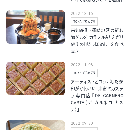
グルメ・まち
イベント
2022-12-16
TOKAIぐるめぐり
スタッフ紹介
南知多町・師崎地区の新名
物グルメ！カラフル＆とんがり
お問い合わせ
盛りの「崎っぽめし」を食べ
歩き
検索する
2022-11-08
TOKAIぐるめぐり
アーティストとコラボした焼
印がかわいい！津市のカステ
CLOSE
ラ専門店「DE CARNERO
CASTE（デ カルネロ カス
テ）」
2022-09-30