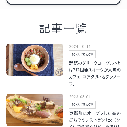
季節・まち
まち・スポット
記事一覧
ノスタルジック
体験
2024-10-11
さんぽ
TOKAIぐるめぐり
話題のグリークヨーグルトと
は？韓国発スイーツが人気の
カフェ「ユアグルト＆グラノー
ラ」
本・まち
自転車・まち
2023-03-01
TOKAIぐるめぐり
東郷町にオープンした森の
ごちそうレストラン「zoi（ゾ
イ）」で多彩なジビエを堪能！