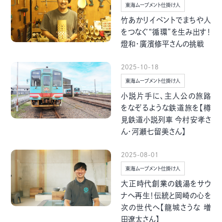
東海ムーブメント仕掛け人
竹あかりイベントでまちや人
をつなぐ“循環”を生み出す！
燈和・廣濱修平さんの挑戦
2025-10-18
東海ムーブメント仕掛け人
小説片手に、主人公の旅路
をなぞるような鉄道旅を【樽
見鉄道小説列車 今村安孝さ
ん・河瀬七留美さん】
2025-08-01
東海ムーブメント仕掛け人
大正時代創業の銭湯をサウ
ナへ再生！伝統と岡崎の心を
次の世代へ【龍城さうな 増
田遼太さん】