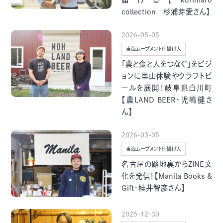
グルメ・まち
イベント
collection 杉浦芽愛さん】
2026-05-05
スタッフ紹介
東海ムーブメント仕掛け人
「農と食と人をつなぐ」をビジ
お問い合わせ
ョンに里山体験やクラフトビ
ールを展開！岐阜県白川町
【農LAND BEER・児嶋健さ
検索する
ん】
2026-03-05
東海ムーブメント仕掛け人
CLOSE
名古屋の路地裏からZINE文
化を発信！【Manila Books &
Gift・桂井智彦さん】
2025-12-30