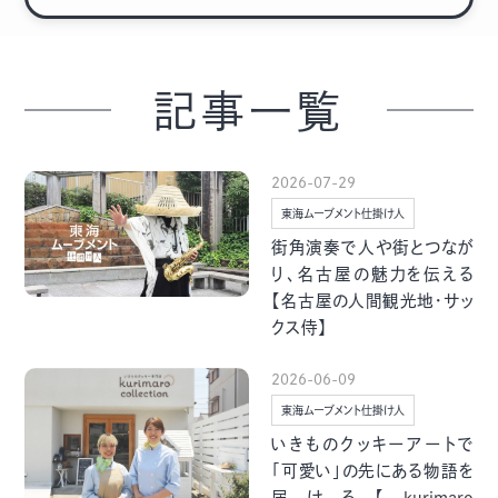
季節・まち
まち・スポット
記事一覧
ノスタルジック
体験
2026-07-29
さんぽ
東海ムーブメント仕掛け人
街角演奏で人や街とつなが
り、名古屋の魅力を伝える
【名古屋の人間観光地・サッ
クス侍】
本・まち
自転車・まち
2026-06-09
東海ムーブメント仕掛け人
いきものクッキーアートで
「可愛い」の先にある物語を
届ける【kurimaro