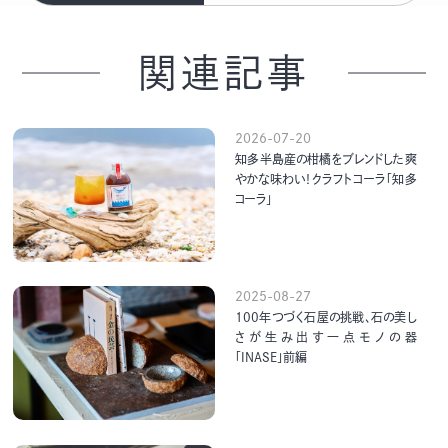
関連記事
2026-07-20
知多半島産の柑橘をブレンドした爽
やかな味わい！クラフトコーラ「知多
コーラ」
2025-08-27
100年つづく石屋の挑戦、石の美し
さが生み出す一点モノの器
「INASE」前編