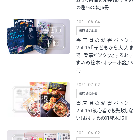
グルメ・まち
イベント
の趣味の本』5冊
2021-08-04
スタッフ紹介
書店員の本棚
書店員の愛書バトン。
お問い合わせ
Vol.16『子どもから大人ま
で！背筋がゾクッとするおす
すめの絵本・ホラー小説』5
検索する
冊
2021-07-02
書店員の本棚
CLOSE
書店員の愛書バトン。
Vol.15『初心者でも失敗しな
い！おすすめの料理本』5冊
2021-06-02