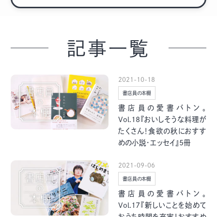
季節・まち
まち・スポット
記事一覧
ノスタルジック
体験
2021-10-18
さんぽ
書店員の本棚
書店員の愛書バトン。
Vol.18『おいしそうな料理が
たくさん！食欲の秋におすす
めの小説・エッセイ』5冊
本・まち
自転車・まち
2021-09-06
書店員の本棚
書店員の愛書バトン。
Vol.17『新しいことを始めて
おうち時間を充実！おすすめ