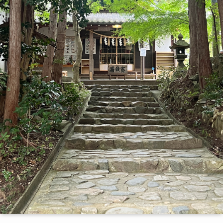
季節・まち
まち・スポット
ノスタルジック
体験
さんぽ
本・まち
自転車・まち