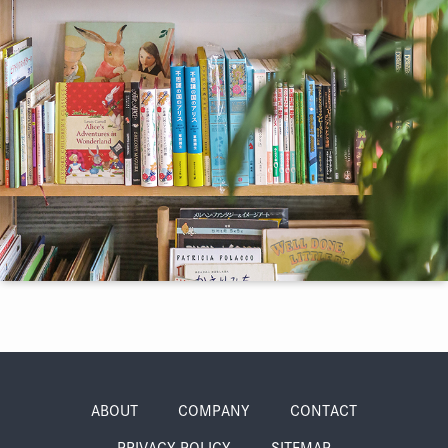
季節・まち
まち・スポット
ノスタルジック
体験
さんぽ
本・まち
自転車・まち
ABOUT
COMPANY
CONTACT
PRIVACY POLICY
SITEMAP