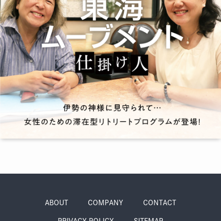
季節・まち
まち・スポット
ノスタルジック
体験
さんぽ
本・まち
自転車・まち
ABOUT
COMPANY
CONTACT
PRIVACY POLICY
SITEMAP