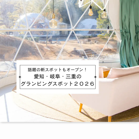
季節・まち
まち・スポット
ノスタルジック
体験
さんぽ
本・まち
自転車・まち