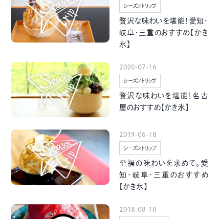
季節・まち
まち・スポット
シーズントリップ
贅沢な味わいを堪能！愛知・
岐阜・三重のおすすめ【かき
氷】
2020-07-16
ノスタルジック
体験
シーズントリップ
さんぽ
贅沢な味わいを堪能！名古
屋のおすすめ【かき氷】
2019-06-18
シーズントリップ
本・まち
自転車・まち
至福の味わいを求めて。愛
知・岐阜・三重のおすすめ
【かき氷】
2018-08-10