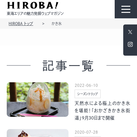
東海エリアの魅力発掘ウェブマガジン
HIROBA トップ
かき氷
HIROBAについて
コンテンツ
記事一覧
2022-06-10
シーズントリップ
モノ
ひと
天然水による極上のかき氷
を堪能！「おかざきかき氷街
道」9月30日まで開催
2020-07-28