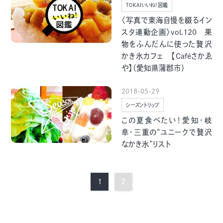
TOKAIいいね！図鑑
〈写真で東海自慢を綴るイン
スタ連動企画〉vol.120 果
物をふんだんに使った贅沢
かき氷カフェ 【Caféさかゑ
や】（愛知県蒲郡市）
2018-05-29
シーズントリップ
この夏食べたい！愛知・岐
阜・三重の“ユニークで贅沢
なかき氷”リスト
1
2