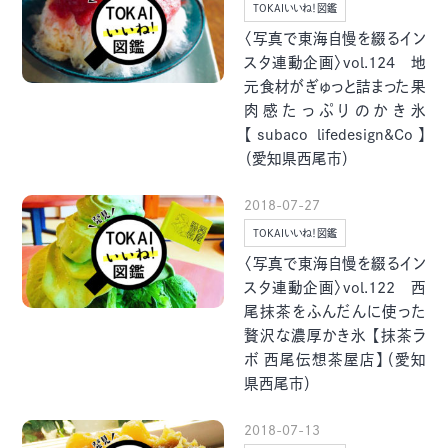
グルメ・まち
イベント
TOKAIいいね！図鑑
〈写真で東海自慢を綴るイン
スタ連動企画〉vol.124 地
元食材がぎゅっと詰まった果
スタッフ紹介
肉感たっぷりのかき氷
【subaco lifedesign&Co】
お問い合わせ
（愛知県西尾市）
2018-07-27
検索する
TOKAIいいね！図鑑
〈写真で東海自慢を綴るイン
スタ連動企画〉vol.122 西
CLOSE
尾抹茶をふんだんに使った
贅沢な濃厚かき氷 【抹茶ラ
ボ 西尾伝想茶屋店】（愛知
県西尾市）
2018-07-13