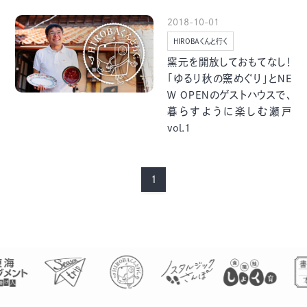
季節・まち
まち・スポット
2018-10-01
HIROBAくんと行く
窯元を開放しておもてなし！
「ゆるり秋の窯めぐり」とＮＥ
Ｗ ＯＰＥＮのゲストハウスで、
ノスタルジック
体験
暮らすように楽しむ瀬戸
さんぽ
vol.1
1
本・まち
自転車・まち