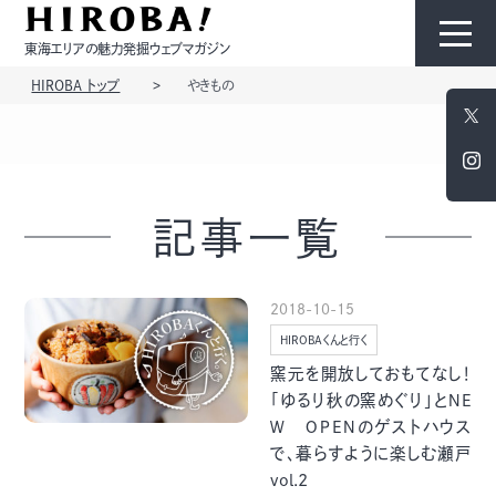
東海エリアの魅力発掘ウェブマガジン
HIROBA トップ
やきもの
HIROBAについて
コンテンツ
記事一覧
2018-10-15
HIROBAくんと行く
モノ
ひと
窯元を開放しておもてなし！
「ゆるり秋の窯めぐり」とＮＥ
Ｗ ＯＰＥＮのゲストハウス
で、暮らすように楽しむ瀬戸
vol.2