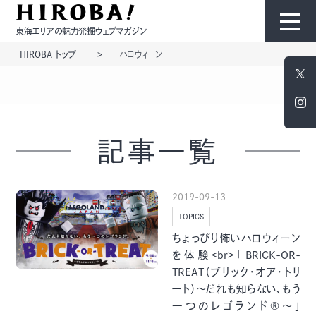
東海エリアの魅力発掘ウェブマガジン
HIROBA トップ
ハロウィーン
HIROBAについて
コンテンツ
記事一覧
2019-09-13
TOPICS
モノ
ひと
ちょっぴり怖いハロウィーン
を体験<br>「BRICK-OR-
TREAT（ブリック・オア・トリ
ート）～だれも知らない、もう
一つのレゴランド®～」