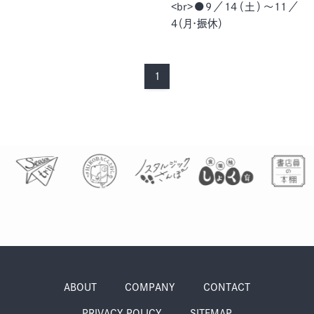
<br>●9／14（土）～11／
季節・まち
まち・スポット
4（月･振休）
1
ノスタルジック
体験
さんぽ
本・まち
自転車・まち
ABOUT
COMPANY
CONTACT
PRIVACY POLICY
SITEMAP