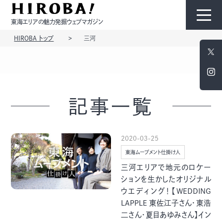
東海エリアの魅力発掘ウェブマガジン
HIROBA トップ
三河
HIROBAについて
コンテンツ
記事一覧
2020-03-25
東海ムーブメント仕掛け人
モノ
ひと
三河エリアで地元のロケー
ションを生かしたオリジナル
ウエディング！【WEDDING
LAPPLE 東佐江子さん・東浩
二さん・夏目あゆみさん】イン