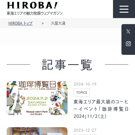
東海エリアの魅力発掘ウェブマガジン
HIROBA トップ
久屋大通
HIROBAについて
コンテンツ
記事一覧
2024-10-19
TOPICS
モノ
ひと
東海エリア最大級のコーヒ
ーイベント「珈琲博覧日
2024」11/2（土）
2023-12-27