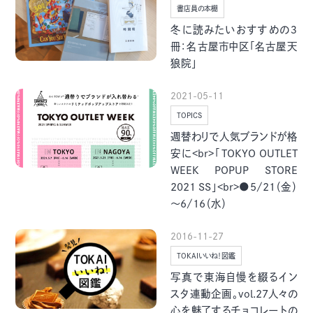
季節・まち
まち・スポット
書店員の本棚
冬に読みたいおすすめの３
冊：名古屋市中区「名古屋天
狼院」
2021-05-11
ノスタルジック
体験
TOPICS
さんぽ
週替わりで人気ブランドが格
安に<br>「TOKYO OUTLET
WEEK POPUP STORE
2021 SS」<br>●5/21（金）
～6/16（水）
本・まち
自転車・まち
2016-11-27
TOKAIいいね！図鑑
写真で東海自慢を綴るイン
スタ連動企画。vol.27人々の
心を魅了するチョコレートの