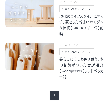
2021-08-27
季節・まち
まち・スポット
トーカイ・プロダクト・ストーリー
現代のライフスタイルにマッ
チ。凛とした佇まいのモダン
な神棚【GIRIDO（ギリド）】前
編
ノスタルジック
体験
さんぽ
2016-10-17
トーカイ・プロダクト・ストーリー
暮らしにそっと寄り添う、木
の名前がついた台所道具
【woodpecker（ウッドペッカ
本・まち
自転車・まち
ー）】
1