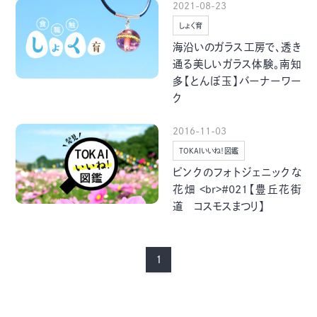
2021-08-23
季節・まち
まち・スポット
しょく育
海沿いのガラス工房で、透き
通る美しいガラス体験。南知
多【とんぼ玉】バーナーワー
ク
ノスタルジック
体験
さんぽ
2016-11-03
TOKAIいいね！図鑑
ピンクのフォトジェニックな
花畑 <br>#021【豊丘花街
道 コスモスまつり】
本・まち
自転車・まち
1