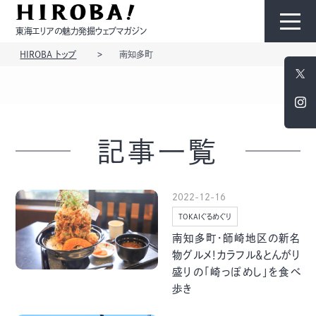
東海エリアの魅力発掘ウェブマガジン
HIROBA トップ
南知多町
HIROBAについて
コンテンツ
記事一覧
2022-12-16
TOKAIぐるめぐり
モノ
ひと
南知多町・師崎地区の新名
物グルメ！カラフル＆とんがり
盛りの「崎っぽめし」を食べ
歩き