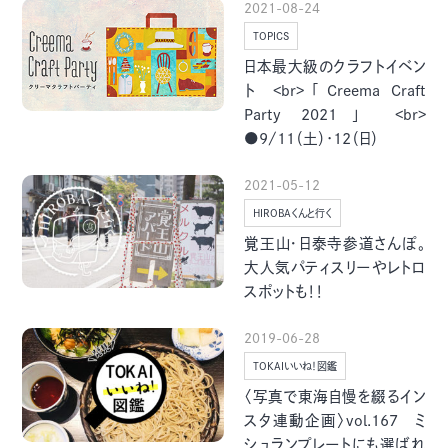
2021-08-24
季節・まち
まち・スポット
TOPICS
日本最大級のクラフトイベン
ト <br>「Creema Craft
Party 2021」 <br>
●9/11（土）･12（日）
ノスタルジック
体験
さんぽ
2021-05-12
HIROBAくんと行く
覚王山・日泰寺参道さんぽ。
大人気パティスリーやレトロ
スポットも！！
本・まち
自転車・まち
2019-06-28
TOKAIいいね！図鑑
〈写真で東海自慢を綴るイン
スタ連動企画〉vol.167 ミ
シュランプレートにも選ばれ