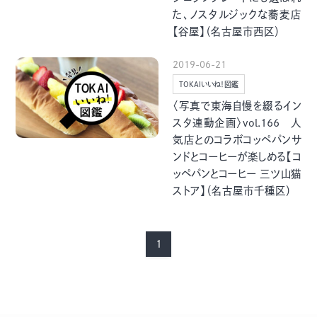
グルメ・まち
イベント
た、ノスタルジックな蕎麦店
【谷屋】（名古屋市西区）
スタッフ紹介
2019-06-21
TOKAIいいね！図鑑
お問い合わせ
〈写真で東海自慢を綴るイン
スタ連動企画〉vol.166 人
気店とのコラボコッペパンサ
検索する
ンドとコーヒーが楽しめる【コ
ッペパンとコーヒー 三ツ山猫
ストア】（名古屋市千種区）
CLOSE
1