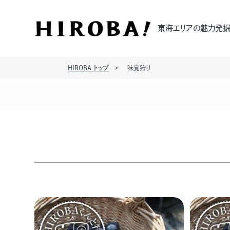
東海エリアの魅力発掘
HIROBA トップ
味覚狩り