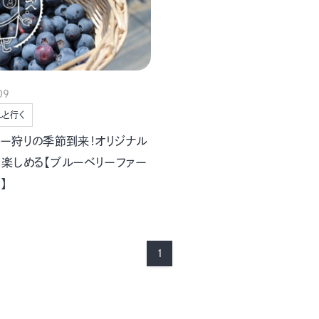
09
んと行く
リー狩りの季節到来！オリジナル
も楽しめる【ブルーベリーファー
】
1