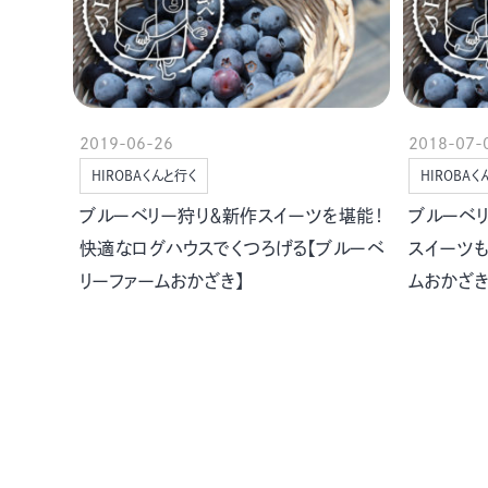
2019-06-26
2018-07-
HIROBAくんと行く
HIROBAく
ブルーベリー狩り＆新作スイーツを堪能！
ブルーベ
快適なログハウスでくつろげる【ブルーベ
スイーツ
リーファームおかざき】
ムおかざき