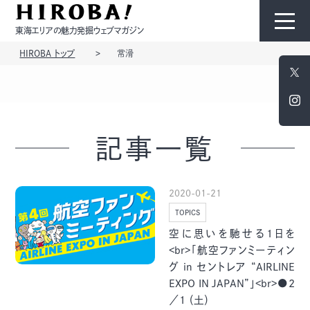
東海エリアの魅力発掘ウェブマガジン
HIROBA トップ
常滑
HIROBAについて
コンテンツ
記事一覧
2020-01-21
TOPICS
モノ
ひと
空に思いを馳せる1日を
<br>「航空ファンミーティン
グ in セントレア “AIRLINE
EXPO IN JAPAN”」<br>●2
／1 （土）