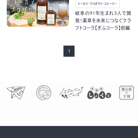
季節・まち
まち・スポット
トーカイ・プロダクト・ストーリー
岐阜の91年生まれ3人で開
発！薬草を未来につなぐクラ
フトコーラ【ぎふコーラ】前編
ノスタルジック
体験
1
さんぽ
本・まち
自転車・まち