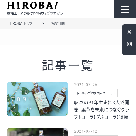
東海エリアの魅力発掘ウェブマガジン
HIROBA トップ
揖斐川町
HIROBAについて
コンテンツ
記事一覧
2021-07-26
トーカイ・プロダクト・ストーリー
モノ
ひと
岐阜の91年生まれ3人で開
発！薬草を未来につなぐクラ
フトコーラ【ぎふコーラ】後編
2021-07-12