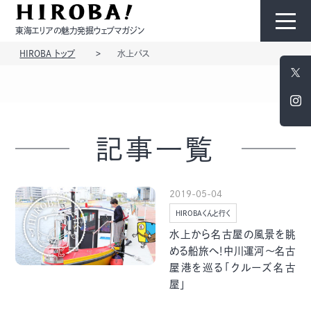
東海エリアの魅力発掘ウェブマガジン
HIROBA トップ
水上バス
HIROBAについて
コンテンツ
記事一覧
2019-05-04
HIROBAくんと行く
モノ
ひと
水上から名古屋の風景を眺
める船旅へ！中川運河～名古
屋港を巡る「クルーズ名古
屋」