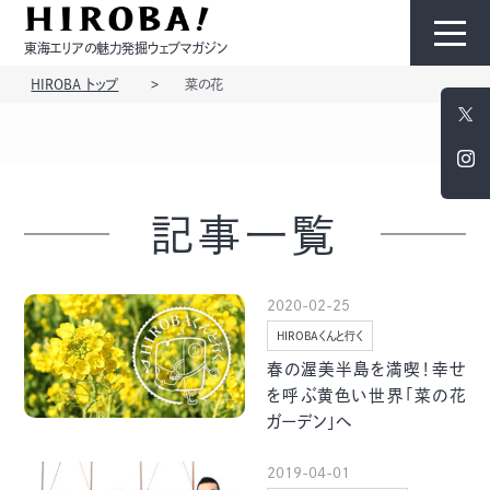
東海エリアの魅力発掘ウェブマガジン
HIROBA トップ
菜の花
HIROBAについて
コンテンツ
記事一覧
2020-02-25
HIROBAくんと行く
モノ
ひと
春の渥美半島を満喫！幸せ
を呼ぶ黄色い世界「菜の花
ガーデン」へ
2019-04-01