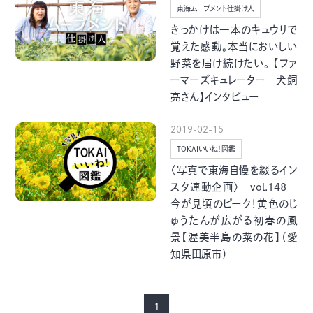
季節・まち
まち・スポット
東海ムーブメント仕掛け人
きっかけは一本のキュウリで
覚えた感動。本当においしい
野菜を届け続けたい。 【ファ
ーマーズキュレーター 犬飼
亮さん】インタビュー
ノスタルジック
体験
さんぽ
2019-02-15
TOKAIいいね！図鑑
〈写真で東海自慢を綴るイン
スタ連動企画〉 vol.148
今が見頃のピーク！黄色のじ
本・まち
自転車・まち
ゅうたんが広がる初春の風
景【渥美半島の菜の花】（愛
知県田原市）
1