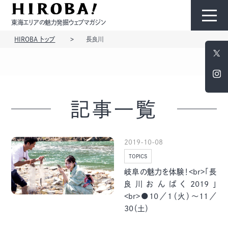
東海エリアの魅力発掘ウェブマガジン
HIROBA トップ
長良川
HIROBAについて
コンテンツ
記事一覧
2019-10-08
TOPICS
モノ
ひと
岐阜の魅力を体験！<br>「長
良川おんぱく2019」
<br>●10／1（火）～11／
30（土）