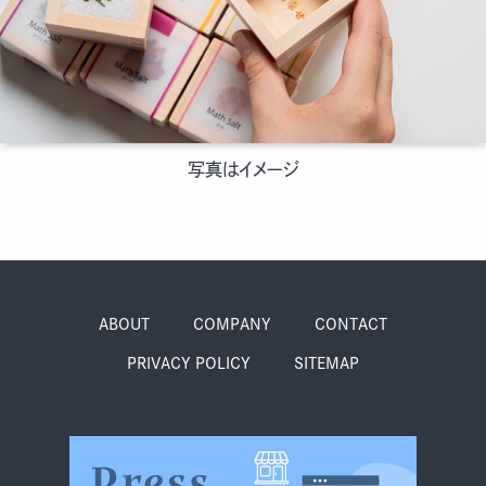
季節・まち
まち・スポット
ノスタルジック
体験
写真はイメージ
さんぽ
ABOUT
COMPANY
CONTACT
本・まち
自転車・まち
PRIVACY POLICY
SITEMAP