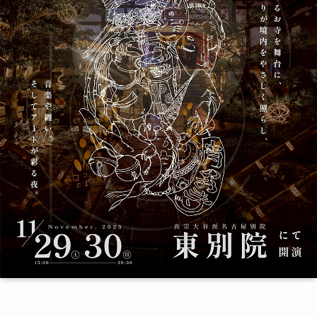
季節・まち
まち・スポット
ノスタルジック
体験
さんぽ
本・まち
自転車・まち