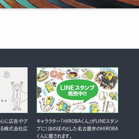
中心に広告やプ
キャラクター「HIROBAくん」がLINEスタン
ける株式会社広
プに！ほのぼのとした名古屋弁のHIROBA
くんに癒されます。