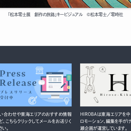
「松本零士展 創作の旅路」キービジュアル ©松本零士／零時社
い合わせや東海エリアのおすすめ情報
HIROBAは東海エリアを
ど、こちらクリックしてメールをお送りく
ロモーション、編集を手が
さい。
瀬企画が運営しています。