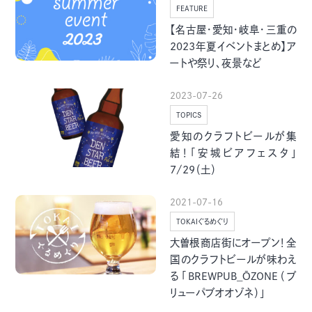
季節・まち
まち・スポット
FEATURE
【名古屋・愛知・岐阜・三重の
2023年夏イベントまとめ】ア
ートや祭り、夜景など
2023-07-26
ノスタルジック
体験
TOPICS
さんぽ
愛知のクラフトビールが集
結！「安城ビアフェスタ」
7/29（土）
2021-07-16
本・まち
自転車・まち
TOKAIぐるめぐり
大曽根商店街にオープン！全
国のクラフトビールが味わえ
る「BREWPUB_ŌZONE（ブ
リューパブオオゾネ）」