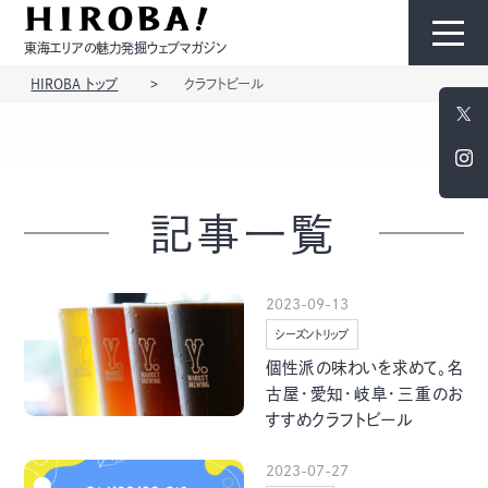
東海エリアの魅力発掘ウェブマガジン
HIROBA トップ
クラフトビール
HIROBAについて
コンテンツ
記事一覧
2023-09-13
シーズントリップ
モノ
ひと
個性派の味わいを求めて。名
古屋・愛知・岐阜・三重のお
すすめクラフトビール
2023-07-27