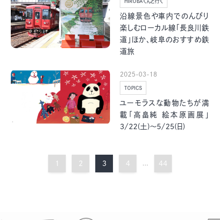
HIROBAくんと行く
沿線景色や車内でのんびり
楽しむローカル線「長良川鉄
道」ほか、岐阜のおすすめ鉄
道旅
2025-03-18
TOPICS
ユーモラスな動物たちが満
載「高畠純 絵本原画展」
3/22(土)～5/25(日)
1
2
3
4
...
44