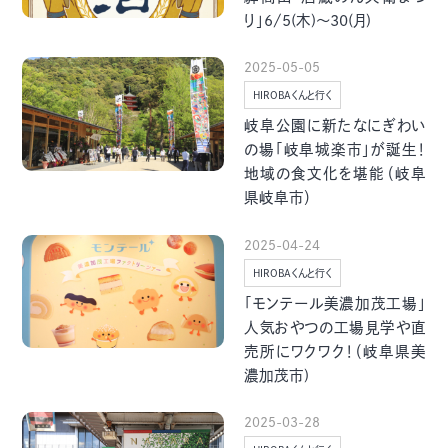
グルメ・まち
イベント
り」6/5(木)〜30(月)
2025-05-05
スタッフ紹介
HIROBAくんと行く
岐阜公園に新たなにぎわい
お問い合わせ
の場「岐阜城楽市」が誕生！
地域の食文化を堪能（岐阜
県岐阜市）
検索する
2025-04-24
HIROBAくんと行く
「モンテール美濃加茂工場」
CLOSE
人気おやつの工場見学や直
売所にワクワク！（岐阜県美
濃加茂市)
2025-03-28