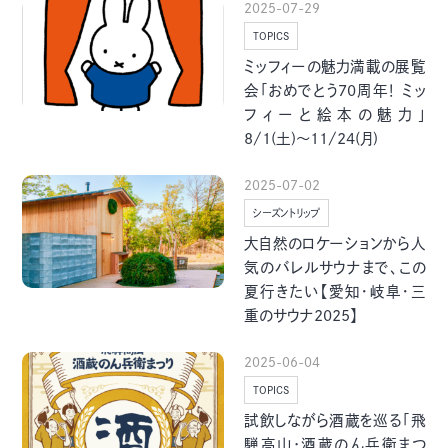
2025-07-29
季節・まち
まち・スポット
TOPICS
ミッフィーの魅力満載の展覧
会「おめでとう70周年！ ミッ
フィーと絵本の魅力」
8/1(土)～11/24(月)
ノスタルジック
体験
さんぽ
2025-07-02
シーズントリップ
大自然のロケーションから人
気のバレルサウナまで、この
夏行きたい【愛知・岐阜・三
本・まち
自転車・まち
重のサウナ2025】
2025-06-04
TOPICS
試飲しながら酒蔵を巡る「飛
騨高山･酒蔵のん兵衛まつ