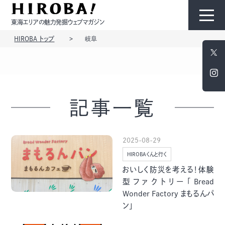
東海エリアの魅力発掘ウェブマガジン
HIROBA トップ
岐阜
HIROBAについて
コンテンツ
記事一覧
2025-08-29
HIROBAくんと行く
モノ
ひと
おいしく防災を考える！体験
型ファクトリー「Bread
Wonder Factory まもるんパ
ン」