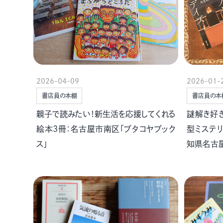
2026-04-09
2026-01-
書店員の本棚
書店員の本
親子で読みたい！新生活を応援してくれる
謎解き好
絵本３冊：名古屋市南区「ブタコヤブック
型ミステ
ス」
知県名古