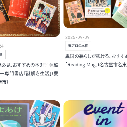
2025-09-09
書店員の本棚
24
棚
異国の暮らしが覗ける、おすす
「Reading Mug」(名古屋市名東
き必見、おすすめの本３冊：体験
リー専門書店「謎解き生活」(愛
屋市）