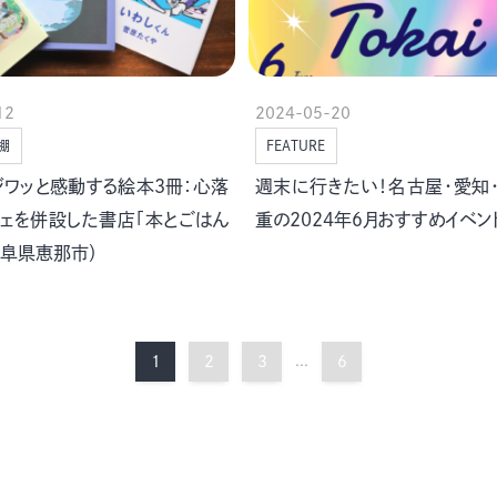
12
2024-05-20
棚
FEATURE
ジワッと感動する絵本３冊：心落
週末に行きたい！名古屋・愛知
フェを併設した書店「本とごはん
重の2024年６月おすすめイベン
岐阜県恵那市）
1
2
3
...
6