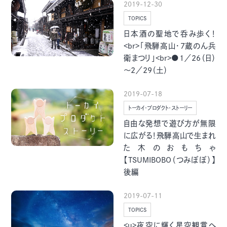
2019-12-30
季節・まち
まち・スポット
TOPICS
日本酒の聖地で呑み歩く！
<br>「飛騨高山・7蔵のん兵
衛まつり」<br>●1／26（日）
～2／29（土）
ノスタルジック
体験
さんぽ
2019-07-18
トーカイ・プロダクト・ストーリー
自由な発想で遊び方が無限
に広がる！飛騨高山で生まれ
た木のおもちゃ
本・まち
自転車・まち
【TSUMIBOBO（つみぼぼ）】
後編
2019-07-11
TOPICS
<u>夜空に輝く星空観賞へ