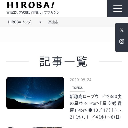
東海エリアの魅力発掘ウェブマガジン
HIROBA トップ
高山市
HIROBAについて
コンテンツ
記事一覧
2020-09-24
TOPICS
モノ
ひと
新穂高ロープウェイで360度
の星空を <br>「星空観賞
便」 <br> ●10／17（土）～
21（水）、11／4（水）～8（日）