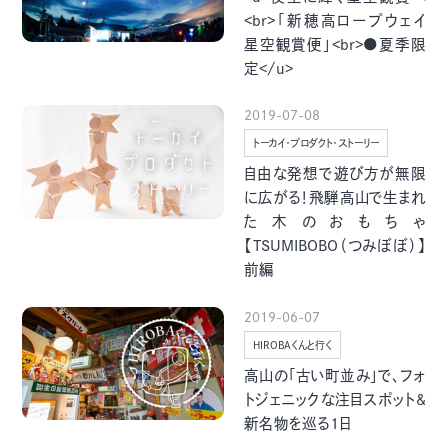
グルメ・まち
イベント
<br>「新穂高ロープウェイ
星空観賞便」<br>●夏季限
定</u>
スタッフ紹介
2019-07-08
お問い合わせ
トーカイ・プロダクト・ストーリー
自由な発想で遊び方が無限
に広がる！飛騨高山で生まれ
検索する
た木のおもちゃ
【TSUMIBOBO（つみぼぼ）】
前編
CLOSE
2019-06-07
HIROBAくんと行く
高山の「古い町並み」で、フォ
トジェニックな注目スポット&
新名物を巡る1日