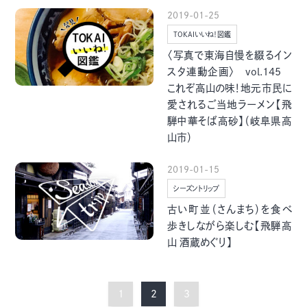
2019-01-25
TOKAIいいね！図鑑
〈写真で東海自慢を綴るイン
スタ連動企画〉 vol.145
これぞ高山の味！地元市民に
愛されるご当地ラーメン【飛
騨中華そば高砂】（岐阜県高
山市）
2019-01-15
シーズントリップ
古い町並（さんまち）を食べ
歩きしながら楽しむ【飛騨高
山 酒蔵めぐり】
1
2
3