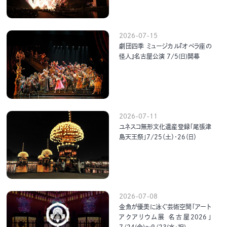
2026-07-15
劇団四季 ミュージカル『オペラ座の
怪人』名古屋公演 7/5(日)開幕
2026-07-11
ユネスコ無形文化遺産登録「尾張津
島天王祭」7/25（土）・26（日）
2026-07-08
金魚が優美に泳ぐ芸術空間「アート
アクアリウム展 名古屋2026」