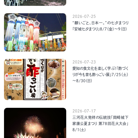
2026-07-25
“願いごと、日本一。”の七夕まつり
「安城七夕まつり」8/7（金）～9（日）
2026-07-23
愛知の食文化を楽しく学ぶ！「酢づく
りが今も昔も酢っごい展」7/25（土）
～8/30（日）
2026-07-17
三河花火発祥の伝統技「岡崎城下
家康公夏まつり 第78回花火大会」
8/1(土)