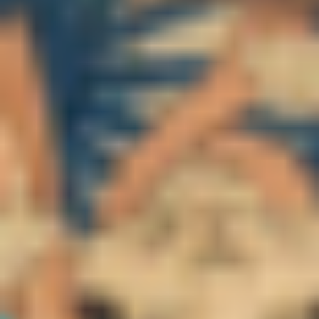
季節・まち
まち・スポット
ノスタルジック
体験
さんぽ
本・まち
自転車・まち