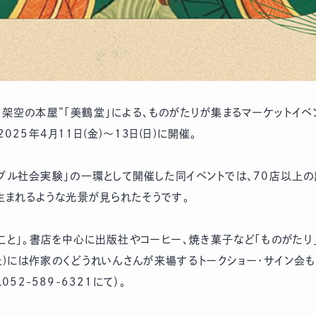
空の本屋”「美鶴堂」による、ものがたりが集まるマーケットイベント「
5年4月11日(金)～13日(日)に開催。
ブル社会実験」の一環として開催した同イベントでは、70店以上
生まれるような光景が見られたそうです。
ること」。書店を中心に出版社やコーヒー、焼き菓子など「ものがたり
(土)には作家のくどうれいんさんが来場するトークショー・サイン会
2-589-6321にて）。