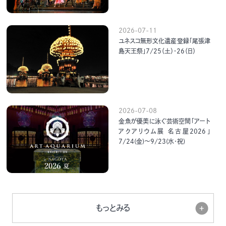
2026-07-11
ユネスコ無形文化遺産登録「尾張津
島天王祭」7/25（土）・26（日）
2026-07-08
金魚が優美に泳ぐ芸術空間「アート
アクアリウム展 名古屋2026」
7/24(金)～9/23(水･祝)
もっとみる