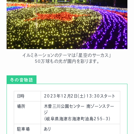
イルミネーションのテーマは「星空のサーカス」
50万球もの光が園内を彩ります。
冬の音物語
日時
2023年12月2日（土）13:30スタート
場所
木曽三川公園センター 南ゾーンステー
ジ
（岐阜県海津市海津町油島255-3）
駐車場
あり