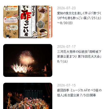
2026-07-23
愛知の食文化を楽しく学ぶ！「酢づく
りが今も昔も酢っごい展」7/25（土）
～8/30（日）
2026-07-17
三河花火発祥の伝統技「岡崎城下
家康公夏まつり 第78回花火大会」
8/1(土)
2026-07-15
劇団四季 ミュージカル『オペラ座の
怪人』名古屋公演 7/5(日)開幕