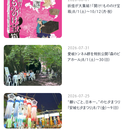
妖怪が大集結！「開け！もののけ宝
箱」8/1（土）～10/12（月・祝）
2026-07-31
愛岐トンネル群を特別公開「森のビ
アホール」8/1（土）～30（日）
2026-07-25
“願いごと、日本一。”の七夕まつり
「安城七夕まつり」8/7（金）～9（日）