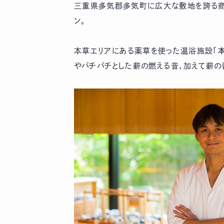
三重県多気郡多気町に広大な敷地を誇る商
ン。
本草エリアにある薬草を使った温浴施設「
やパチパチとした薪の燃える音、加えて薪の