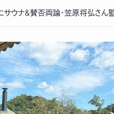
N」にサウナ＆賛否両論・笠原将弘さ