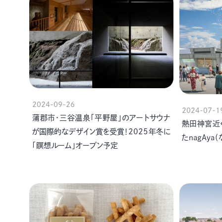
2024-09-26
2024-07-1
蒲郡市・三谷温泉「平野屋」のアートサウナ
熱田神宮近
が国際的なデザイン賞を受賞！2025年冬に
たnagAya
「瞑想ルーム」オープン予定