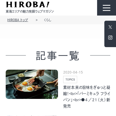
東海エリアの魅力発掘ウェブマガジン
HIROBA トップ
くらし
HIROBAについて
コンテンツ
記事一覧
2020-04-15
TOPICS
モノ
ひと
素材本来の旨味をぎゅっと凝
縮！<br>「バーミキュラ フライ
パン」<br>●４／２１（火）新
発売