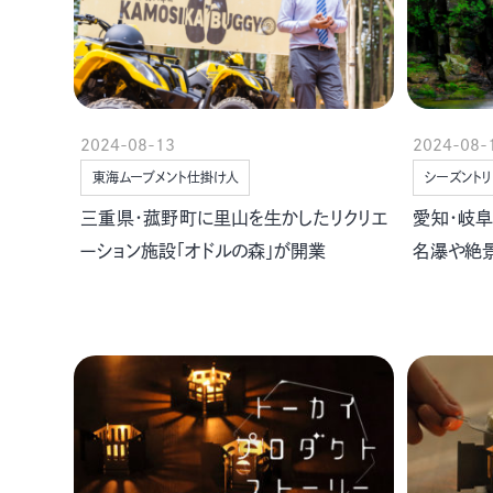
2024-08-13
2024-08-
東海ムーブメント仕掛け人
シーズントリ
三重県・菰野町に里山を生かしたリクリエ
愛知・岐阜
ーション施設「オドルの森」が開業
名瀑や絶