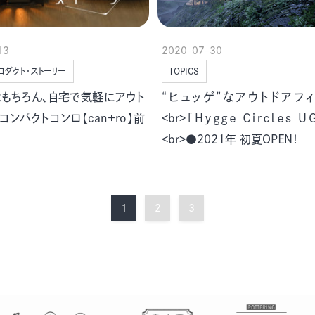
13
2020-07-30
ロダクト・ストーリー
TOPICS
はもちろん、自宅で気軽にアウト
“ヒュッゲ”なアウトドアフィ
コンパクトコンロ【can+ro】前
<br>「Hｙｇｇｅ Ｃｉｒｃｌｅｓ Ｕ
<br>●2021年 初夏ＯＰＥＮ！
1
2
3