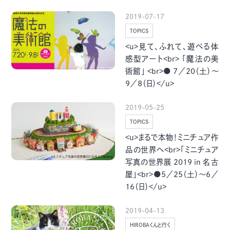
季節・まち
まち・スポット
2019-07-17
TOPICS
<u>見て、ふれて、遊べる体
感型アート<br> 「魔法の美
術館」 <br>● 7／20（土）～
ノスタルジック
体験
9／8（日）</u>
さんぽ
2019-05-25
TOPICS
<u>まるで本物！ミニチュア作
品の世界へ<br>「ミニチュア
本・まち
自転車・まち
写真の世界展 2019 in 名古
屋」<br>●5／25（土）～6／
16（日）</u>
2019-04-13
HIROBAくんと行く