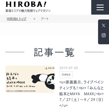
東海エリアの魅力発掘ウェブマガジン
HIROBA トップ
アート
HIROBAについて
コンテンツ
記事一覧
2019-07-20
TOPICS
モノ
ひと
<u>原画展示、ライブペイン
ティングも！<br> 「みんなと
絵本とMAYA MAXX」<br>
7／27（土）～9／29（日）
</u>