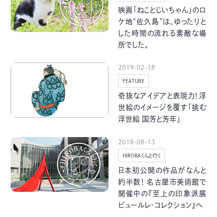
グルメ・まち
イベント
映画「ねことじいちゃん」のロ
ケ地“佐久島”は、ゆったりと
した時間の流れる素敵な場
スタッフ紹介
所でした。
2019-02-18
お問い合わせ
FEATURE
奇抜なアイデアと表現力！浮
検索する
世絵のイメージを覆す「挑む
浮世絵 国芳と芳年」
2018-08-13
CLOSE
HIROBAくんと行く
日本初公開の作品がなんと
約半数！ 名古屋市美術館で
開催中の『至上の印象派展
ビュールレ・コレクション』へ