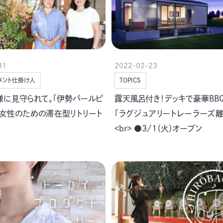
31
2022-02-23
メント仕掛け人
TOPICS
様に見守られて。「伊勢パールピ
露天風呂付き！デッキで豪華BBQも
」女性のための滞在型リトリート
「ラグジュアリートレーラーズ
ム
<br> ●3/1（火）オープン