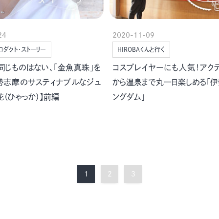
24
2020-11-09
ロダクト・ストーリー
HIROBAくんと行く
同じものはない、「金魚真珠」を
コスプレイヤーにも人気！アク
勢志摩のサスティナブルなジュ
から温泉まで丸一日楽しめる「
花（ひゃっか）】前編
ングダム」
1
2
3