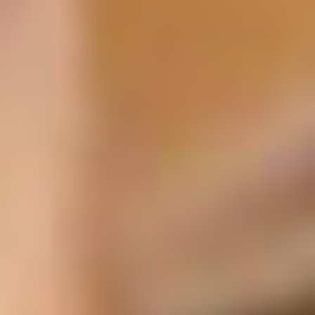
季節・まち
まち・スポット
ノスタルジック
体験
さんぽ
本・まち
自転車・まち