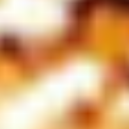
季節・まち
まち・スポット
ノスタルジック
体験
さんぽ
本・まち
自転車・まち