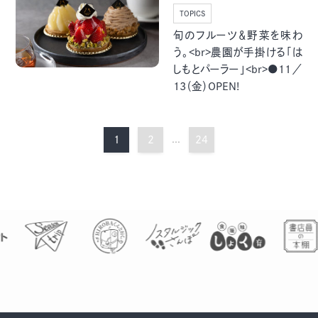
TOPICS
旬のフルーツ＆野菜を味わ
う。<br>農園が手掛ける「は
しもとパーラー」<br>●11／
13（金）OPEN!
1
2
...
24