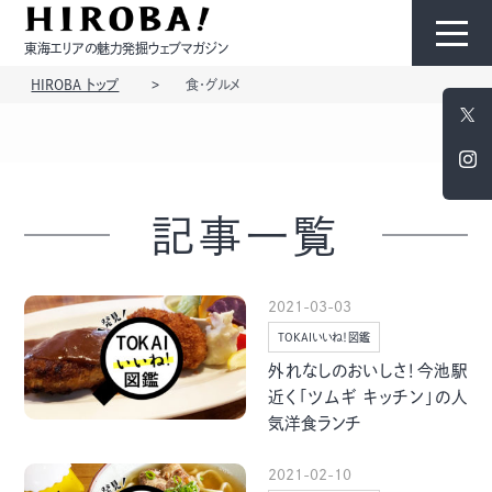
東海エリアの魅力発掘ウェブマガジン
HIROBA トップ
食・グルメ
HIROBAについて
コンテンツ
記事一覧
2021-03-03
TOKAIいいね！図鑑
モノ
ひと
外れなしのおいしさ！今池駅
近く「ツムギ キッチン」の人
気洋食ランチ
2021-02-10