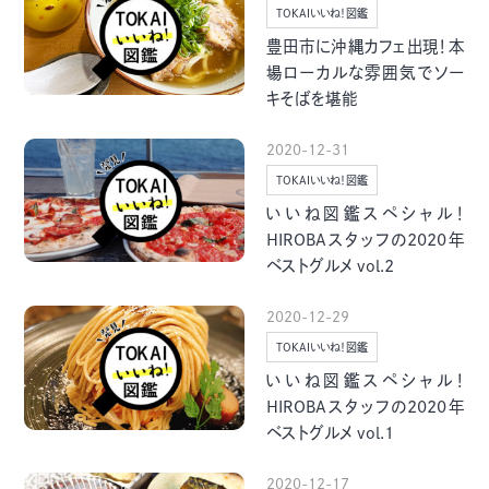
季節・まち
まち・スポット
TOKAIいいね！図鑑
豊田市に沖縄カフェ出現！本
場ローカルな雰囲気でソー
キそばを堪能
2020-12-31
ノスタルジック
体験
TOKAIいいね！図鑑
さんぽ
いいね図鑑スペシャル！
HIROBAスタッフの2020年
ベストグルメ vol.2
2020-12-29
本・まち
自転車・まち
TOKAIいいね！図鑑
いいね図鑑スペシャル！
HIROBAスタッフの2020年
ベストグルメ vol.1
2020-12-17