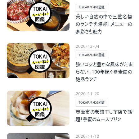
グルメ・まち
イベント
TOKAIいいね！図鑑
美しい自然の中で三重名物
のランチを堪能！メニューの
スタッフ紹介
多彩さも魅力
お問い合わせ
2020-12-04
TOKAIいいね！図鑑
強いコシと豊かな風味がたま
検索する
らない！100年続く蕎麦屋の
絶品ランチ
2020-11-20
CLOSE
TOKAIいいね！図鑑
志摩市の老舗干し芋店で話
題！芋蜜のムースプリン
2020-11-12