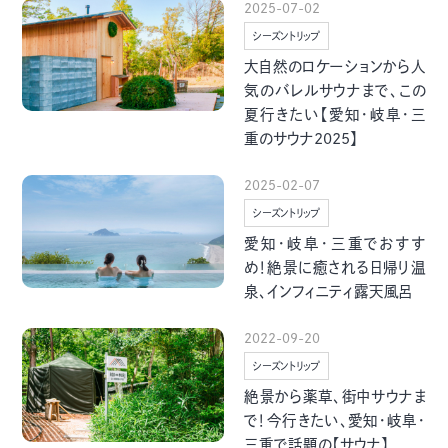
2025-07-02
季節・まち
まち・スポット
シーズントリップ
大自然のロケーションから人
気のバレルサウナまで、この
夏行きたい【愛知・岐阜・三
重のサウナ2025】
ノスタルジック
体験
さんぽ
2025-02-07
シーズントリップ
愛知・岐阜・三重でおすす
め！絶景に癒される日帰り温
泉、インフィニティ露天風呂
本・まち
自転車・まち
2022-09-20
シーズントリップ
絶景から薬草、街中サウナま
で！今行きたい、愛知・岐阜・
三重で話題の【サウナ】