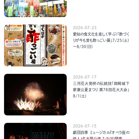
2026-07-23
愛知の食文化を楽しく学ぶ！「酢づく
りが今も昔も酢っごい展」7/25（土）
～8/30（日）
2026-07-17
三河花火発祥の伝統技「岡崎城下
家康公夏まつり 第78回花火大会」
8/1(土)
2026-07-15
劇団四季 ミュージカル『オペラ座の
怪人』名古屋公演 7/5(日)開幕