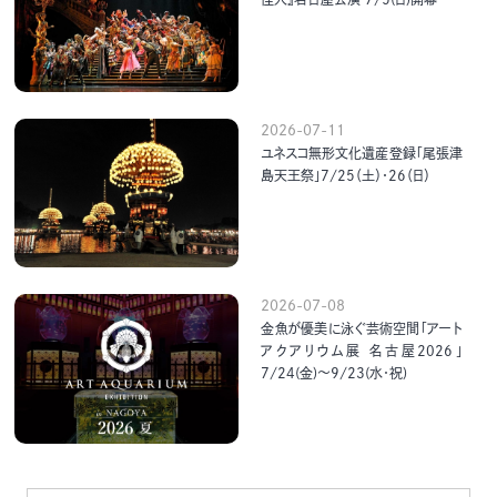
2026-07-11
ユネスコ無形文化遺産登録「尾張津
島天王祭」7/25（土）・26（日）
2026-07-08
金魚が優美に泳ぐ芸術空間「アート
アクアリウム展 名古屋2026」
7/24(金)～9/23(水･祝)