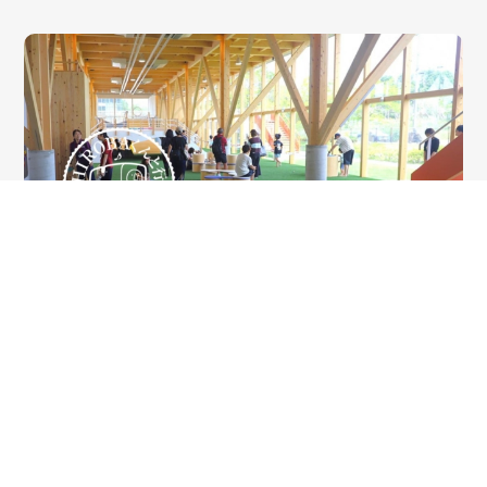
2026-08-06
HIROBAくんと行く
遊び方は無限大！屋内施設「カラダうご
かす森 Harappa（はらっぱ）」があいち
健康の森公園にオープン