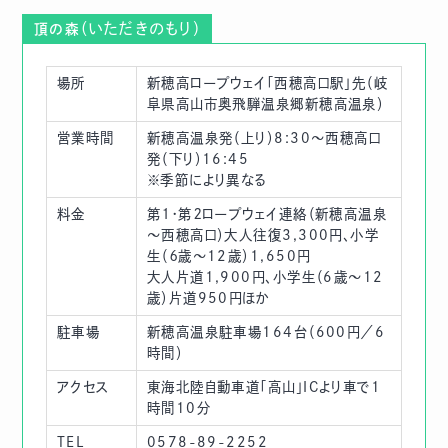
（いただきのもり）
頂の森
場所
新穂高ロープウェイ「西穂高口駅」先（岐
阜県高山市奥飛騨温泉郷新穂高温泉）
営業時間
新穂高温泉発（上り）8:30～西穂高口
発（下り）16:45
※季節により異なる
料金
第１・第２ロープウェイ連絡（新穂高温泉
～西穂高口）大人往復3,300円、小学
生（６歳～12歳）1,650円
大人片道1,900円、小学生（6歳～12
歳）片道950円ほか
駐車場
新穂高温泉駐車場164台（600円／6
時間）
アクセス
東海北陸自動車道「高山」ICより車で1
時間10分
TEL
0578-89-2252