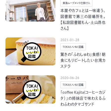
季節・まち
まち・スポット
東海ムーブメント仕掛け人
本屋やカフェとは一味違う、
図書館で第三の居場所を。
【私設図書館もん・土山昂也
さん】
ノスタルジック
体験
2021-01-28
さんぽ
TOKAIいいね！図鑑
驚きの「ふわしゅわ」食感！朝
食にもリピートしたい台湾カ
ステラ
本・まち
自転車・まち
2020-06-26
TOKAIいいね！図鑑
「coffee Kajita(コーヒーカジ
タ）」の姉妹店で味わえるふ
わふわのタマゴサンド