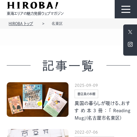
東海エリアの魅力発掘ウェブマガジン
HIROBA トップ
名東区
HIROBAについて
コンテンツ
記事一覧
2025-09-09
書店員の本棚
モノ
ひと
異国の暮らしが覗ける、おす
すめ本３冊：「Reading
Mug」(名古屋市名東区)
2022-07-06