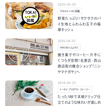
グルメ・まち
イベント
2020-05-29
TOKAIいいね！図鑑
野菜たっぷり！サクサクのパ
スタッフ紹介
イ生地とふわふわ玉子の極
厚キッシュ
お問い合わせ
2020-04-07
HIROBAくんと行く
検索する
焼き菓子やコーヒー片手に
くつろぎ空間！名東区・西山
商店街の複合ショップ「ニシ
ヤマナガヤ」へ
CLOSE
2018-05-23
トーカイ・プロダクト・ストーリー
たった5秒で本格ドリップ仕
立てのような味わいが楽しめ